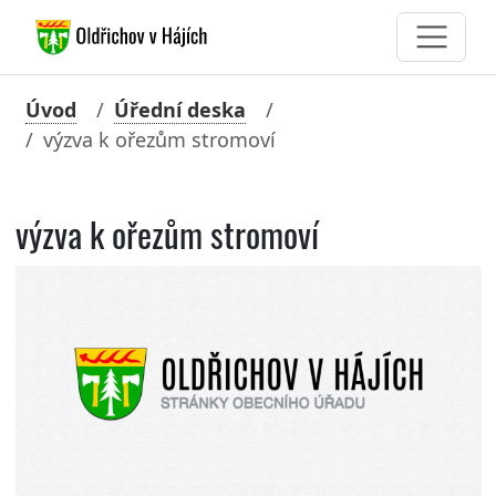
Úvod
Úřední deska
výzva k ořezům stromoví
výzva k ořezům stromoví