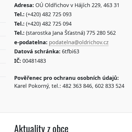
Adresa:
OÚ Oldřichov v Hájích 229, 463 31
Tel.:
(+420) 482 725 093
Tel.:
(+420) 482 725 094
Tel.:
(starostka Jana Šťastná) 775 280 562
e-podatelna:
podatelna@oldrichov.cz
Datová schránka:
6tfbi63
IČ:
00481483
Pověřenec pro ochranu osobních údajů:
Karel Pokorný, tel.: 482 363 846, 602 833 524
Aktuality z obce