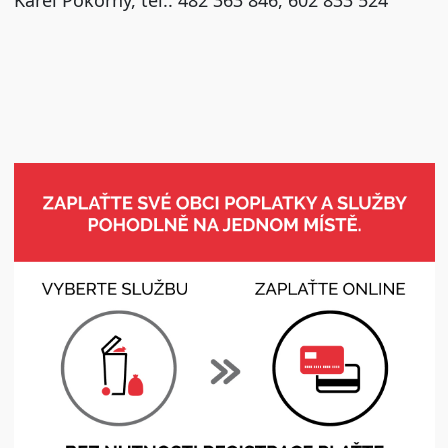
Karel Pokorný, tel.: 482 363 846, 602 833 524