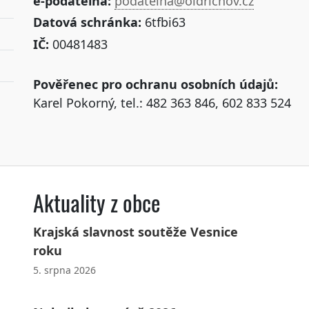
e-podatelna:
podatelna@oldrichov.cz
Datová schránka:
6tfbi63
IČ:
00481483
Pověřenec pro ochranu osobních údajů:
Karel Pokorný, tel.: 482 363 846, 602 833 524
Aktuality z obce
Krajská slavnost soutěže Vesnice
roku
5. srpna 2026