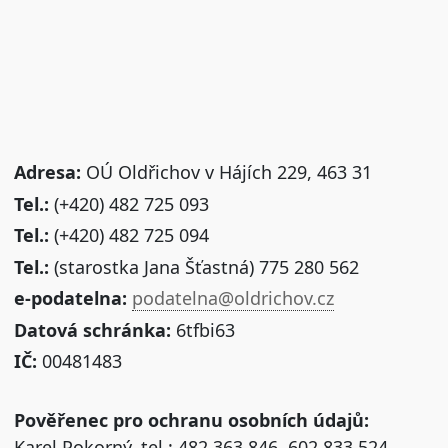
Adresa:
OÚ Oldřichov v Hájích 229, 463 31
Tel.:
(+420) 482 725 093
Tel.:
(+420) 482 725 094
Tel.:
(starostka Jana Šťastná) 775 280 562
e-podatelna:
podatelna@oldrichov.cz
Datová schránka:
6tfbi63
IČ:
00481483
Pověřenec pro ochranu osobních údajů:
Karel Pokorný, tel.: 482 363 846, 602 833 524