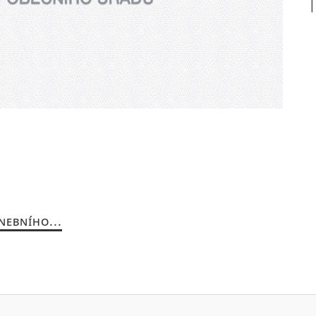
EBNÍHO...