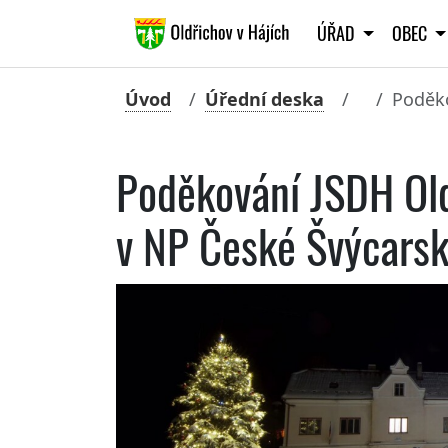
ÚŘAD
OBEC
Úvod
Úřední deska
Poděko
Poděkování JSDH Old
v NP České Švýcarsk