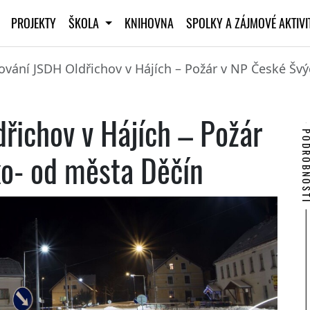
PROJEKTY
ŠKOLA
KNIHOVNA
SPOLKY A ZÁJMOVÉ AKTIV
vání JSDH Oldřichov v Hájích – Požár v NP České Šv
řichov v Hájích – Požár
PODROBNO
o- od města Děčín