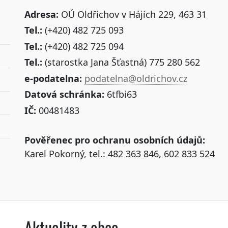
Adresa:
OÚ Oldřichov v Hájích 229, 463 31
Tel.:
(+420) 482 725 093
Tel.:
(+420) 482 725 094
Tel.:
(starostka Jana Šťastná) 775 280 562
e-podatelna:
podatelna@oldrichov.cz
Datová schránka:
6tfbi63
IČ:
00481483
Pověřenec pro ochranu osobních údajů:
Karel Pokorný, tel.: 482 363 846, 602 833 524
Aktuality z obce