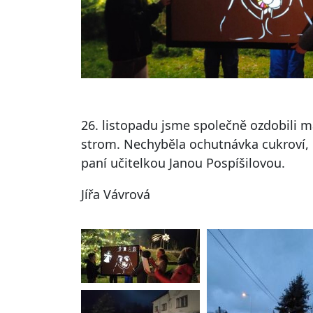
26. listopadu jsme společně ozdobili ma
strom. Nechyběla ochutnávka cukroví, č
paní učitelkou Janou Pospíšilovou.
Jířa Vávrová