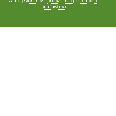
Web (c)
Oldřichov
|
prohlášení o přístupnosti
|
administrace