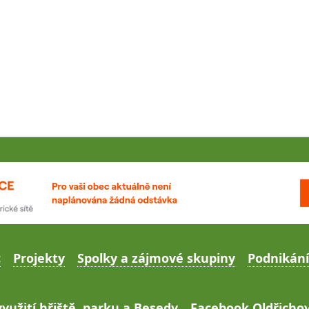
c
Projekty
Spolky a zájmové skupiny
Podnikání
yužití hřiště, parku a Besedy
Facebook Oldřichov