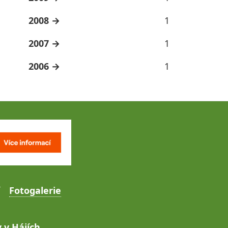
2008
1
2007
1
2006
1
Fotogalerie
 v Hájích