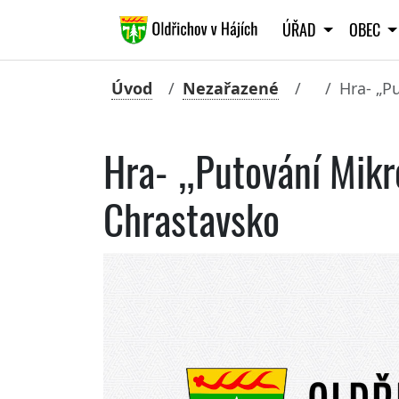
ÚŘAD
OBEC
Úvod
Nezařazené
Hra- „P
Hra- „Putování Mik
Chrastavsko