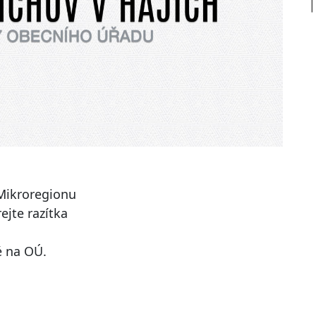
 Mikroregionu
ejte razítka
é na OÚ.