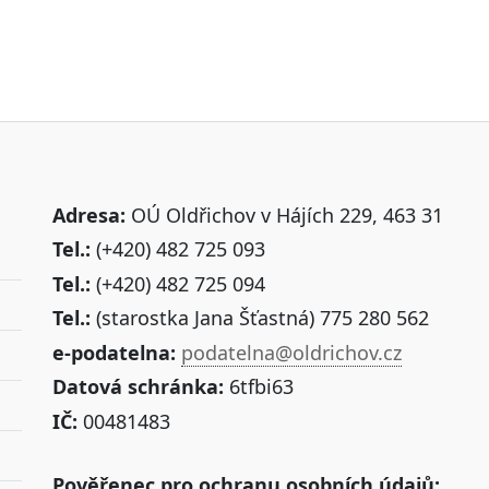
Adresa:
OÚ Oldřichov v Hájích 229, 463 31
Tel.:
(+420) 482 725 093
Tel.:
(+420) 482 725 094
Tel.:
(starostka Jana Šťastná) 775 280 562
e-podatelna:
podatelna@oldrichov.cz
Datová schránka:
6tfbi63
IČ:
00481483
Pověřenec pro ochranu osobních údajů: