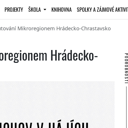
PROJEKTY
ŠKOLA
KNIHOVNA
SPOLKY A ZÁJMOVÉ AKTIV
utování Mikroregionem Hrádecko-Chrastavsko
roregionem Hrádecko-
PODROBNO