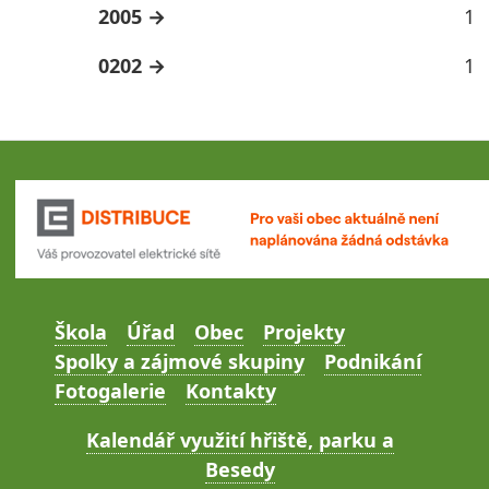
2005
1
0202
1
Škola
Úřad
Obec
Projekty
Spolky a zájmové skupiny
Podnikání
Fotogalerie
Kontakty
Kalendář využití hřiště, parku a
Besedy