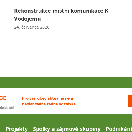
Rekonstrukce místní komunikace K
Vodojemu
24. července 2026
c
Projekty
Spolky a zájmové skupiny
Podnikání