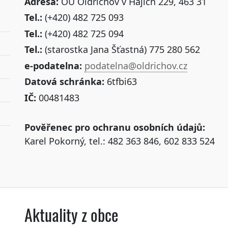
Adresa:
OÚ Oldřichov v Hájích 229, 463 31
Tel.:
(+420) 482 725 093
Tel.:
(+420) 482 725 094
Tel.:
(starostka Jana Šťastná) 775 280 562
e-podatelna:
podatelna@oldrichov.cz
Datová schránka:
6tfbi63
IČ:
00481483
Pověřenec pro ochranu osobních údajů:
Karel Pokorný, tel.: 482 363 846, 602 833 524
Aktuality z obce