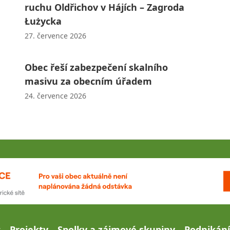
ruchu Oldřichov v Hájích – Zagroda
Łużycka
27. července 2026
Obec řeší zabezpečení skalního
masivu za obecním úřadem
24. července 2026
c
Projekty
Spolky a zájmové skupiny
Podnikání