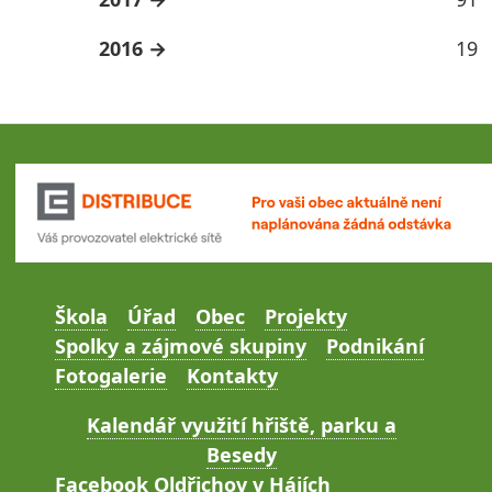
2016
19
Škola
Úřad
Obec
Projekty
Spolky a zájmové skupiny
Podnikání
Fotogalerie
Kontakty
Kalendář využití hřiště, parku a
Besedy
Facebook Oldřichov v Hájích