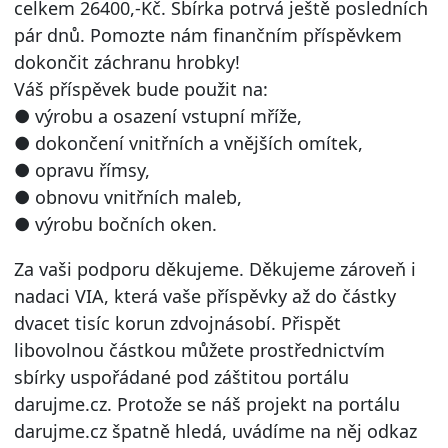
celkem 26400,-Kč. Sbírka potrvá ještě posledních
pár dnů. Pomozte nám finančním příspěvkem
dokončit záchranu hrobky!
Váš příspěvek bude použit na:
● výrobu a osazení vstupní mříže,
● dokončení vnitřních a vnějších omítek,
● opravu římsy,
● obnovu vnitřních maleb,
● výrobu bočních oken.
Za vaši podporu děkujeme. Děkujeme zároveň i
nadaci VIA, která vaše příspěvky až do částky
dvacet tisíc korun zdvojnásobí. Přispět
libovolnou částkou můžete prostřednictvím
sbírky uspořádané pod záštitou portálu
darujme.cz. Protože se náš projekt na portálu
darujme.cz špatně hledá, uvádíme na něj odkaz