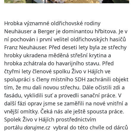
Hrobka významné oldřichovské rodiny
Neuhäuser a Berger je dominantou hřbitova. Je v
ní pochován i první velitel oldřichovských hasičů
Franz Neuhäuser. Před deseti lety byla ze střechy
hrobky ukradena měděná střešní krytina a
hrobka zchátrala do havarijního stavu. Před
čtyřmi lety členové spolku Živo v Hájích ve
spolupráci s členy místního SDH zachránili objekt
tím, že mu dali novou střechu. Dále očistili zdi a
fasádu, vyklidili suť a provedli sanační práce. V
další fázi oprav jsme se zaměřili na nové vnitřní a
vnější omítky. Čeká nás ale ještě spousta práce.
Spolek Živo v Hájích prostřednictvím
portálu
darujme.cz
vybral do této chvíle od dárců