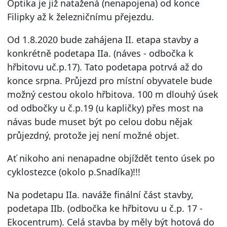
Optika je již natažená (nenapojena) od konce
Filipky až k železničnímu přejezdu.
Od 1.8.2020 bude zahájena II. etapa stavby a
konkrétně podetapa IIa. (náves - odbočka k
hřbitovu uč.p.17). Tato podetapa potrvá až do
konce srpna. Průjezd pro místní obyvatele bude
možný cestou okolo hřbitova. 100 m dlouhý úsek
od odbočky u č.p.19 (u kapličky) přes most na
návas bude muset být po celou dobu nějak
průjezdný, protože jej není možné objet.
Ať nikoho ani nenapadne objíždět tento úsek po
cyklostezce (okolo p.Snadíka)!!!
Na podetapu IIa. naváže finální část stavby,
podetapa IIb. (odbočka ke hřbitovu u č.p. 17 -
Ekocentrum). Celá stavba by měly být hotová do