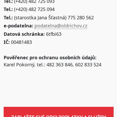
Tel.:
(+420) 482 725 093
Tel.:
(+420) 482 725 094
Tel.:
(starostka Jana Šťastná) 775 280 562
e-podatelna:
podatelna@oldrichov.cz
Datová schránka:
6tfbi63
IČ:
00481483
Pověřenec pro ochranu osobních údajů:
Karel Pokorný, tel.: 482 363 846, 602 833 524