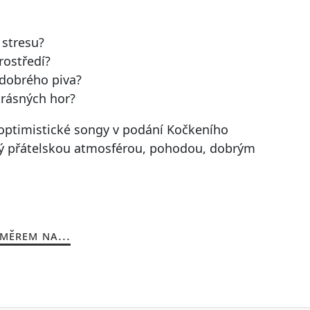
 stresu?
rostředí?
 dobrého piva?
krásných hor?
optimistické songy v podání Kočkeního
ěný přátelskou atmosférou, pohodou, dobrým
MĚREM NA...