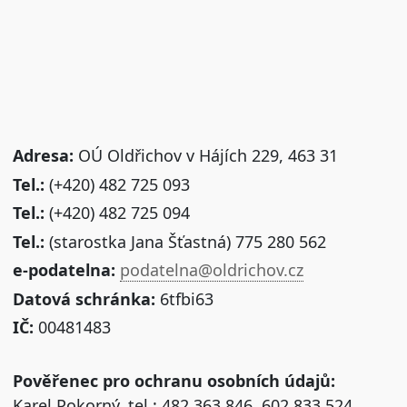
Adresa:
OÚ Oldřichov v Hájích 229, 463 31
Tel.:
(+420) 482 725 093
Tel.:
(+420) 482 725 094
Tel.:
(starostka Jana Šťastná) 775 280 562
e-podatelna:
podatelna@oldrichov.cz
Datová schránka:
6tfbi63
IČ:
00481483
Pověřenec pro ochranu osobních údajů:
Karel Pokorný, tel.: 482 363 846, 602 833 524