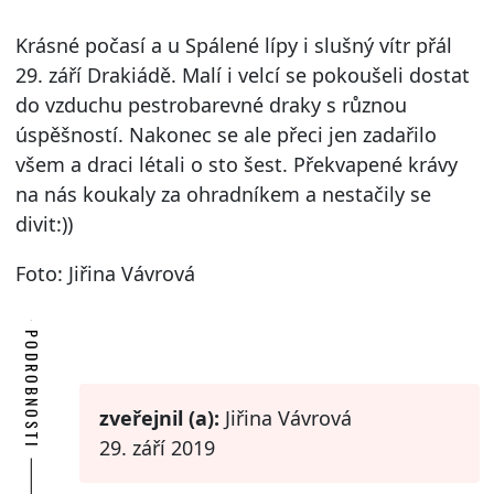
Krásné počasí a u Spálené lípy i slušný vítr přál
29. září Drakiádě. Malí i velcí se pokoušeli dostat
do vzduchu pestrobarevné draky s různou
úspěšností. Nakonec se ale přeci jen zadařilo
všem a draci létali o sto šest. Překvapené krávy
na nás koukaly za ohradníkem a nestačily se
divit:))
Foto: Jiřina Vávrová
PODROBNOSTI
zveřejnil (a):
Jiřina Vávrová
29. září 2019