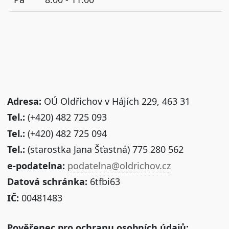
Adresa:
OÚ Oldřichov v Hájích 229, 463 31
Tel.:
(+420) 482 725 093
Tel.:
(+420) 482 725 094
Tel.:
(starostka Jana Šťastná) 775 280 562
e-podatelna:
podatelna@oldrichov.cz
Datová schránka:
6tfbi63
IČ:
00481483
Pověřenec pro ochranu osobních údajů: