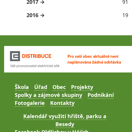
2017
91
2016
19
Škola
Úřad
Obec
Projekty
Spolky a zájmové skupiny
Podnikání
Fotogalerie
Kontakty
Kalendář využití hřiště, parku a
Besedy
Facebook Oldřichov v Hájích