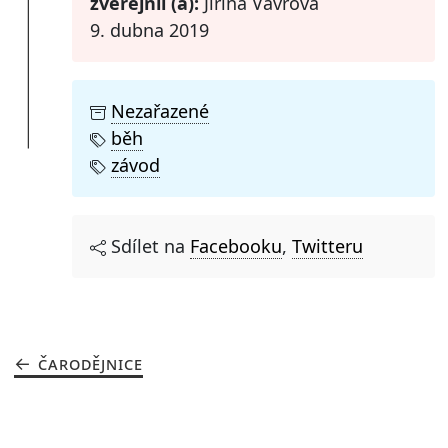
zveřejnil (a):
Jiřina Vávrová
9. dubna 2019
Nezařazené
běh
závod
Sdílet na
Facebooku
,
Twitteru
ČARODĚJNICE