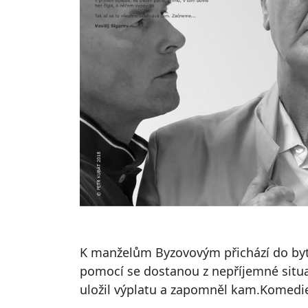
K manželům Byzovovým přichází do bytu
pomocí se dostanou z nepříjemné situa
uložil výplatu a zapomněl kam.Komedie