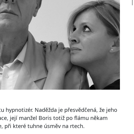
 hypnotizér. Naděžda je přesvědčená, že jeho
ce, její manžel Boris totiž po flámu někam
, při které tuhne úsměv na rtech.