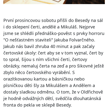
První prosincovou sobotu přišli do Besedy na sál
i do sklepení čerti, andělé a Mikuláš. Nejprve
jsme se shlédli přednáško-pověst s prvky horroru
"O nešťastném staviteli" Jakuba Folvarčného.
Jakub nás bavil zhruba 40 minut a pak začaly
čertovské úkoly: čert aby se v tom vyznal, čert by
to spral, šijou s ním všichni čerti, čertovy
obrázky, nemaluj čerta na zeď a pro šikovné ještě
zbylo něco čertovského vyrábění. S
orazítkovanou kartou a básničkou nebo
písničkou děti šly za Mikulášem a Andělem a
dostaly sladkou odměnu. O tom, že v Oldřichově
je hodně odvážných dětí, svědčila dlouhatánská
fronta do pekla ve sklepě Besedy.