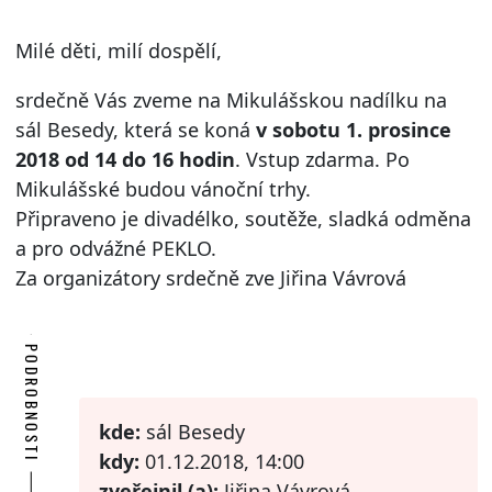
Milé děti, milí dospělí,
srdečně Vás zveme na Mikulášskou nadílku na
sál Besedy, která se koná
v sobotu
1. prosince
2018 od 14 do 16 hodin
. Vstup zdarma. Po
Mikulášské budou vánoční trhy.
Připraveno je divadélko, soutěže, sladká odměna
a pro odvážné PEKLO.
Za organizátory srdečně zve Jiřina Vávrová
PODROBNOSTI
kde:
sál Besedy
kdy:
01.12.2018, 14:00
zveřejnil (a):
Jiřina Vávrová