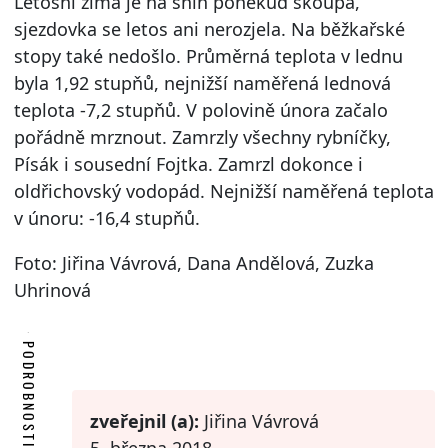
Letošní zima je na sníh poněkud skoupá,
sjezdovka se letos ani nerozjela. Na běžkařské
stopy také nedošlo. Průměrná teplota v lednu
byla 1,92 stupňů, nejnižší naměřená lednová
teplota -7,2 stupňů. V polovině února začalo
pořádně mrznout. Zamrzly všechny rybníčky,
Písák i sousední Fojtka. Zamrzl dokonce i
oldřichovský vodopád. Nejnižší naměřená teplota
v únoru: -16,4 stupňů.
Foto: Jiřina Vávrová, Dana Andělová, Zuzka
Uhrinová
PODROBNOSTI
zveřejnil (a):
Jiřina Vávrová
5. března 2018