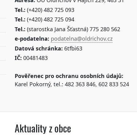
Adresa:
OÚ Oldřichov v Hájích 229, 463 31
Tel.:
(+420) 482 725 093
Tel.:
(+420) 482 725 094
Tel.:
(starostka Jana Šťastná) 775 280 562
e-podatelna:
podatelna@oldrichov.cz
Datová schránka:
6tfbi63
IČ:
00481483
Pověřenec pro ochranu osobních údajů:
Karel Pokorný, tel.: 482 363 846, 602 833 524
Aktuality z obce