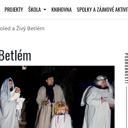
PROJEKTY
ŠKOLA
KNIHOVNA
SPOLKY A ZÁJMOVÉ AKTIV
koled a Živý Betlém
 Betlém
PODROBNO