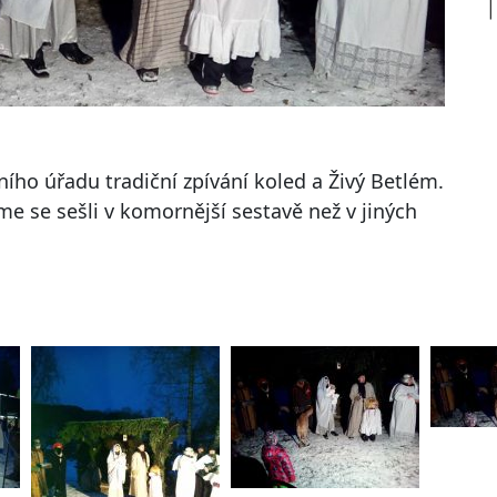
ího úřadu tradiční zpívání koled a Živý Betlém.
me se sešli v komornější sestavě než v jiných