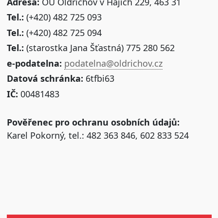
Adresa:
OÚ Oldřichov v Hájích 229, 463 31
Tel.:
(+420) 482 725 093
Tel.:
(+420) 482 725 094
Tel.:
(starostka Jana Šťastná) 775 280 562
e-podatelna:
podatelna@oldrichov.cz
Datová schránka:
6tfbi63
IČ:
00481483
Pověřenec pro ochranu osobních údajů:
Karel Pokorný, tel.: 482 363 846, 602 833 524