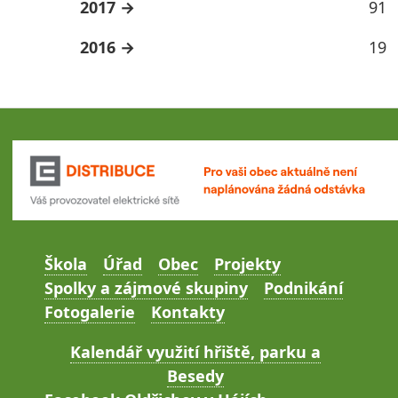
2017
91
2016
19
Škola
Úřad
Obec
Projekty
Spolky a zájmové skupiny
Podnikání
Fotogalerie
Kontakty
Kalendář využití hřiště, parku a
Besedy