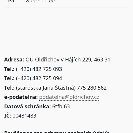
Pá
8:00 - 11:00
Adresa:
OÚ Oldřichov v Hájích 229, 463 31
Tel.:
(+420) 482 725 093
Tel.:
(+420) 482 725 094
Tel.:
(starostka Jana Šťastná) 775 280 562
e-podatelna:
podatelna@oldrichov.cz
Datová schránka:
6tfbi63
IČ:
00481483
Pověřenec pro ochranu osobních údajů: