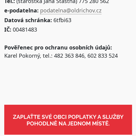
Tel.:
(starostka Jana Šťastná) 775 280 562
e-podatelna:
podatelna@oldrichov.cz
Datová schránka:
6tfbi63
IČ:
00481483
Pověřenec pro ochranu osobních údajů:
Karel Pokorný, tel.: 482 363 846, 602 833 524