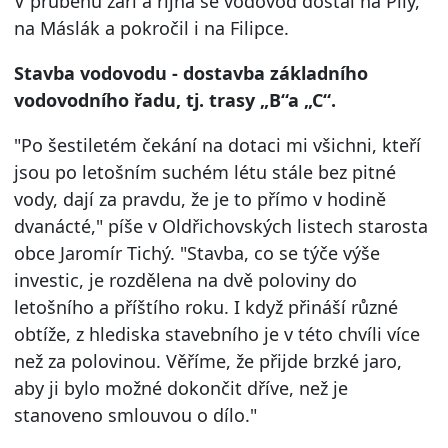
V průběhu září a října se vodovod dostal na Pily,
na Máslák a pokročil i na Filipce.
Stavba vodovodu - dostavba základního
vodovodního řadu, tj. trasy „B“a „C“.
"Po šestiletém čekání na dotaci mi všichni, kteří
jsou po letošním suchém létu stále bez pitné
vody, dají za pravdu, že je to přímo v hodině
dvanácté," píše v Oldřichovských listech starosta
obce Jaromír Tichý. "Stavba, co se týče výše
investic, je rozdělena na dvě poloviny do
letošního a příštího roku. I když přináší různé
obtíže, z hlediska stavebního je v této chvíli více
než za polovinou. Věříme, že přijde brzké jaro,
aby ji bylo možné dokončit dříve, než je
stanoveno smlouvou o dílo."