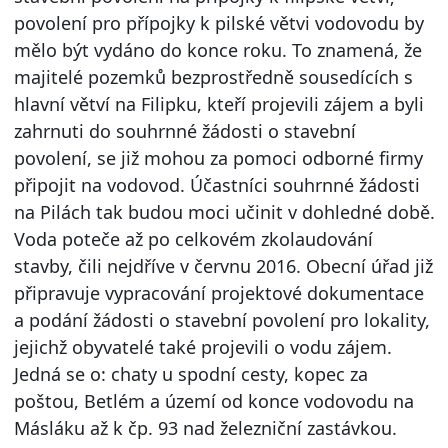
povolení pro přípojky k pilské větvi vodovodu by
mělo být vydáno do konce roku. To znamená, že
majitelé pozemků bezprostředně sousedících s
hlavní větví na Filipku, kteří projevili zájem a byli
zahrnuti do souhrnné žádosti o stavební
povolení, se již mohou za pomoci odborné firmy
připojit na vodovod. Účastníci souhrnné žádosti
na Pilách tak budou moci učinit v dohledné době.
Voda poteče až po celkovém zkolaudování
stavby, čili nejdříve v červnu 2016. Obecní úřad již
připravuje vypracování projektové dokumentace
a podání žádosti o stavební povolení pro lokality,
jejichž obyvatelé také projevili o vodu zájem.
Jedná se o: chaty u spodní cesty, kopec za
poštou, Betlém a území od konce vodovodu na
Másláku až k čp. 93 nad železniční zastávkou.