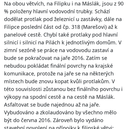
Na obou větvích, na Filipku i na Máslák, jsou z 90
% položeny hlavní vodovodní trubky. Schází
dodělat protlak pod železnicí u zastávky, dále na
Filipce poslední část od čp. 318 (Marešovi) až k
panelové cestě. Chybí také protlaky pod hlavní
silnicí i silnicí na Pilách k jednotlivým domům. V
zimní sezóně se práce na vodovodu zastaví a
bude se pokračovat na jaře 2016. Zatím se
nebudou pokládat finální povrchy na krajské
komunikace, protože na jaře se na některých
místech bude znovu kopat kvůli protlakům. V
této souvislosti zůstanou bez finálního povrchu i
výkopy na spodní cestě a na cestě na Máslák.
Asfaltovat se bude najednou až na jaře.
Vybudováno a zkolaudováno by všechno mělo
být do června 2016. Zároveň bylo vydáno
stavební povolení na přípojky k filipské větvi;