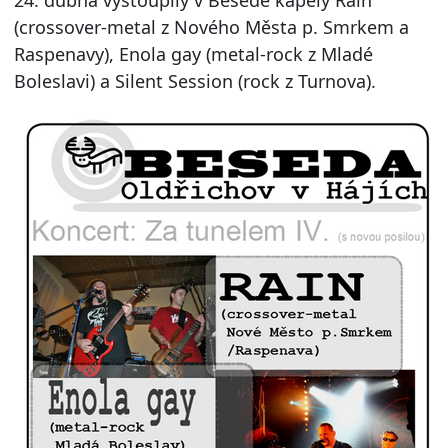
24. dubna vystoupily v Besedě kapely Rain
(crossover-metal z Nového Města p. Smrkem a
Raspenavy), Enola gay (metal-rock z Mladé
Boleslavi) a Silent Session (rock z Turnova).