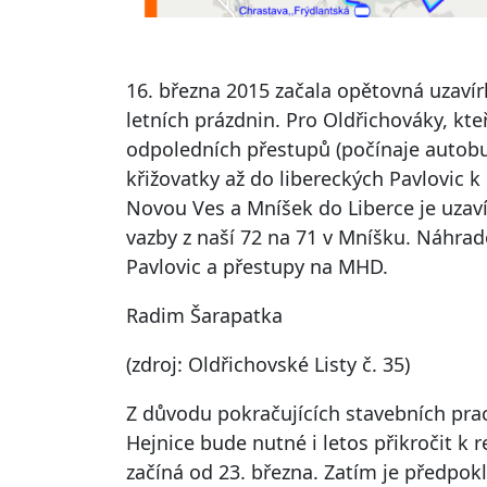
16. března 2015 začala opětovná uzavír
letních prázdnin. Pro Oldřichováky, kt
odpoledních přestupů (počínaje autobu
křižovatky až do libereckých Pavlovic k 
Novou Ves a Mníšek do Liberce je uzaví
vazby z naší 72 na 71 v Mníšku. Náhrad
Pavlovic a přestupy na MHD.
Radim Šarapatka
(zdroj: Oldřichovské Listy č. 35)
Z důvodu pokračujících stavebních prací
Hejnice bude nutné i letos přikročit k r
začíná od 23. března. Zatím je předpokl