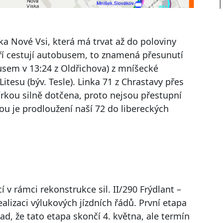
ka Nové Vsi, která má trvat až do poloviny
eří cestují autobusem, to znamená přesunutí
sem v 13:24 z Oldřichova) z mníšecké
Litesu (býv. Tesle). Linka 71 z Chrastavy přes
rkou silně dotčena, proto nejsou přestupní
ou je prodloužení naší 72 do libereckých
 v rámci rekonstrukce sil. II/290 Frýdlant –
ealizaci výlukových jízdních řádů. První etapa
ad, že tato etapa skončí 4. května, ale termín