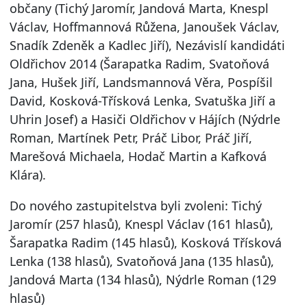
občany (Tichý Jaromír, Jandová Marta, Knespl
Václav, Hoffmannová Růžena, Janoušek Václav,
Snadík Zdeněk a Kadlec Jiří), Nezávislí kandidáti
Oldřichov 2014 (Šarapatka Radim, Svatoňová
Jana, Hušek Jiří, Landsmannová Věra, Pospíšil
David, Kosková-Třísková Lenka, Svatuška Jiří a
Uhrin Josef) a Hasiči Oldřichov v Hájích (Nýdrle
Roman, Martínek Petr, Práč Libor, Práč Jiří,
Marešová Michaela, Hodač Martin a Kafková
Klára).
Do nového zastupitelstva byli zvoleni: Tichý
Jaromír (257 hlasů), Knespl Václav (161 hlasů),
Šarapatka Radim (145 hlasů), Kosková Třísková
Lenka (138 hlasů), Svatoňová Jana (135 hlasů),
Jandová Marta (134 hlasů), Nýdrle Roman (129
hlasů)