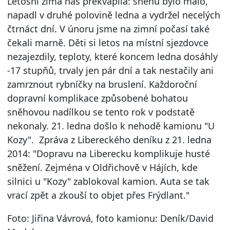
Letošní zima nás překvapila: sněhu bylo málo,
napadl v druhé polovině ledna a vydržel necelých
čtrnáct dní. V únoru jsme na zimní počasí také
čekali marně. Děti si letos na místní sjezdovce
nezajezdily, teploty, které koncem ledna dosáhly
-17 stupňů, trvaly jen pár dní a tak nestačily ani
zamrznout rybníčky na bruslení. Každoroční
dopravní komplikace způsobené bohatou
sněhovou nadílkou se tento rok v podstatě
nekonaly. 21. ledna došlo k nehodě kamionu "U
Kozy". Zpráva z Libereckého deníku z 21. ledna
2014: "Dopravu na Liberecku komplikuje husté
sněžení. Zejména v Oldřichově v Hájích, kde
silnici u "Kozy" zablokoval kamion. Auta se tak
vrací zpět a zkouší to objet přes Frýdlant."
Foto: Jiřina Vávrová, foto kamionu: Deník/David