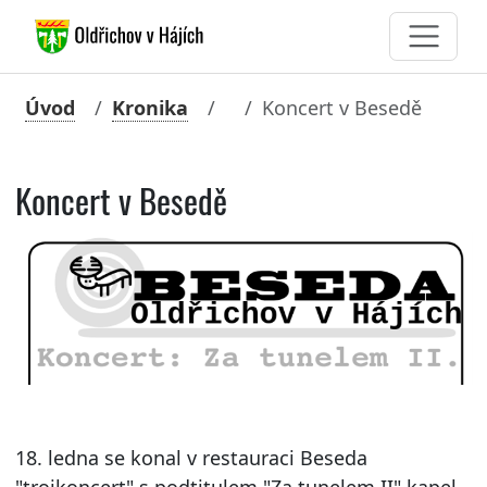
Úvod
Kronika
Koncert v Besedě
Koncert v Besedě
18. ledna se konal v restauraci Beseda
"trojkoncert" s podtitulem "Za tunelem II" kapel