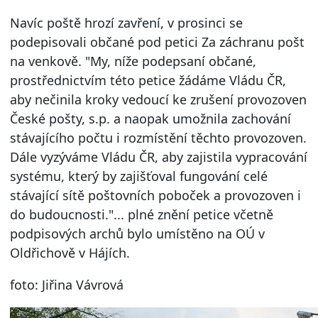
Navíc poště hrozí zavření, v prosinci se
podepisovali občané pod petici Za záchranu pošt
na venkově. "My, níže podepsaní občané,
prostřednictvím této petice žádáme Vládu ČR,
aby nečinila kroky vedoucí ke zrušení provozoven
České pošty, s.p. a naopak umožnila zachování
stávajícího počtu i rozmístění těchto provozoven.
Dále vyzýváme Vládu ČR, aby zajistila vypracování
systému, který by zajišťoval fungování celé
stávající sítě poštovních poboček a provozoven i
do budoucnosti."... plné znění petice včetně
podpisových archů bylo umístěno na OÚ v
Oldřichově v Hájích.
foto: Jiřina Vávrová