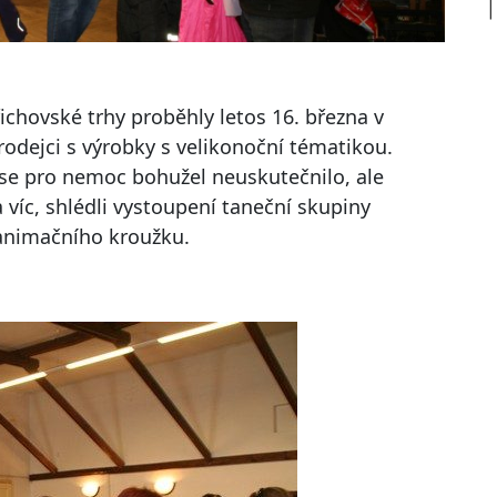
řichovské trhy proběhly letos 16. března v
rodejci s výrobky s velikonoční tématikou.
se pro nemoc bohužel neuskutečnilo, ale
a víc, shlédli vystoupení taneční skupiny
 animačního kroužku.