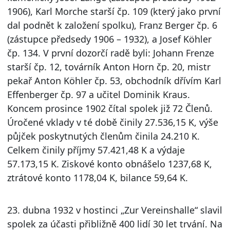
1906), Karl Morche starší čp. 109 (který jako první
dal podnět k založení spolku), Franz Berger čp. 6
(zástupce předsedy 1906 – 1932), a Josef Köhler
čp. 134. V první dozorčí radě byli: Johann Frenze
starší čp. 12, továrník Anton Horn čp. 20, mistr
pekař Anton Köhler čp. 53, obchodník dřívím Karl
Effenberger čp. 97 a učitel Dominik Kraus.
Koncem prosince 1902 čítal spolek již 72 Členů.
Úročené vklady v té době činily 27.536,15 K, výše
půjček poskytnutých členům činila 24.210 K.
Celkem činily příjmy 57.421,48 K a výdaje
57.173,15 K. Ziskové konto obnášelo 1237,68 K,
ztrátové konto 1178,04 K, bilance 59,64 K.
23. dubna 1932 v hostinci „Zur Vereinshalle“ slavil
spolek za účasti přibližně 400 lidí 30 let trvání. Na