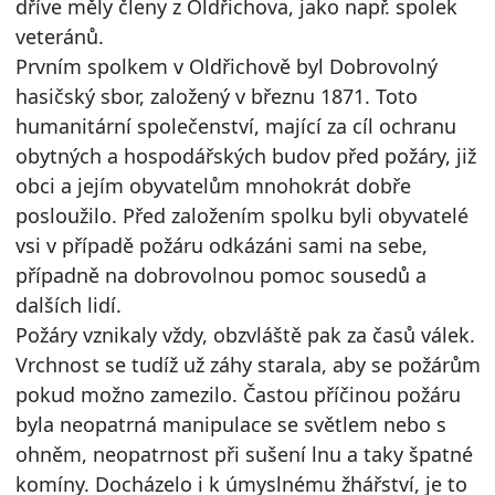
dříve měly členy z Oldřichova, jako např. spolek
veteránů.
Prvním spolkem v Oldřichově byl Dobrovolný
hasičský sbor, založený v březnu 1871. Toto
humanitární společenství, mající za cíl ochranu
obytných a hospodářských budov před požáry, již
obci a jejím obyvatelům mnohokrát dobře
posloužilo. Před založením spolku byli obyvatelé
vsi v případě požáru odkázáni sami na sebe,
případně na dobrovolnou pomoc sousedů a
dalších lidí.
Požáry vznikaly vždy, obzvláště pak za časů válek.
Vrchnost se tudíž už záhy starala, aby se požárům
pokud možno zamezilo. Častou příčinou požáru
byla neopatrná manipulace se světlem nebo s
ohněm, neopatrnost při sušení lnu a taky špatné
komíny. Docházelo i k úmyslnému žhářství, je to