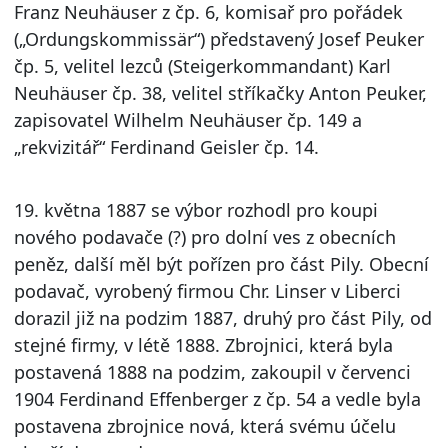
Franz Neuhäuser z čp. 6, komisař pro pořádek
(„Ordungskommissär“) představený Josef Peuker
čp. 5, velitel lezců (Steigerkommandant) Karl
Neuhäuser čp. 38, velitel stříkačky Anton Peuker,
zapisovatel Wilhelm Neuhäuser čp. 149 a
„rekvizitář“ Ferdinand Geisler čp. 14.
19. května 1887 se výbor rozhodl pro koupi
nového podavače (?) pro dolní ves z obecních
peněz, další měl být pořízen pro část Pily. Obecní
podavač, vyrobený firmou Chr. Linser v Liberci
dorazil již na podzim 1887, druhý pro část Pily, od
stejné firmy, v létě 1888. Zbrojnici, která byla
postavená 1888 na podzim, zakoupil v červenci
1904 Ferdinand Effenberger z čp. 54 a vedle byla
postavena zbrojnice nová, která svému účelu