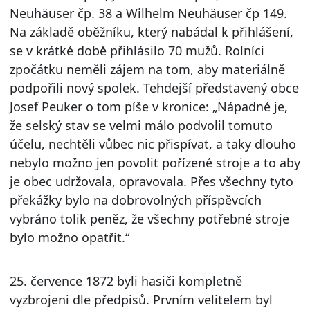
Neuhäuser čp. 38 a Wilhelm Neuhäuser čp 149.
Na základě oběžníku, který nabádal k přihlášení,
se v krátké době přihlásilo 70 mužů. Rolníci
zpočátku neměli zájem na tom, aby materiálně
podpořili nový spolek. Tehdejší představený obce
Josef Peuker o tom píše v kronice: „Nápadné je,
že selský stav se velmi málo podvolil tomuto
účelu, nechtěli vůbec nic přispívat, a taky dlouho
nebylo možno jen povolit pořízené stroje a to aby
je obec udržovala, opravovala. Přes všechny tyto
překážky bylo na dobrovolných příspěvcích
vybráno tolik peněz, že všechny potřebné stroje
bylo možno opatřit.“
25. července 1872 byli hasiči kompletně
vyzbrojeni dle předpisů. Prvním velitelem byl