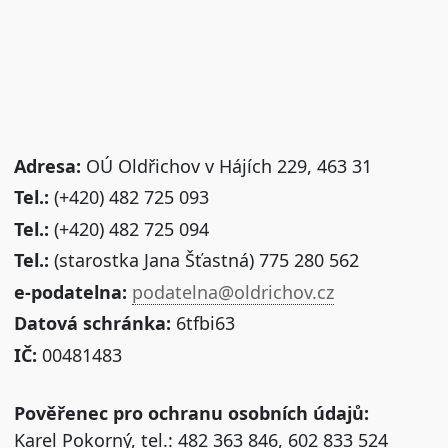
Adresa:
OÚ Oldřichov v Hájích 229, 463 31
Tel.:
(+420) 482 725 093
Tel.:
(+420) 482 725 094
Tel.:
(starostka Jana Šťastná) 775 280 562
e-podatelna:
podatelna@oldrichov.cz
Datová schránka:
6tfbi63
IČ:
00481483
Pověřenec pro ochranu osobních údajů:
Karel Pokorný, tel.: 482 363 846, 602 833 524