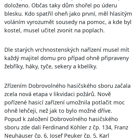
doloženo. Občas taky dům shořel po úderu
blesku. Kdo spatřil oheň jako první, měl hlasitým
voláním vyrozumět sousedy na pomoc, a kde byl
kostel, musel učitel zvonit na poplach.
Dle starých vrchnostenských nařízení musel mít
každý majitel domu pro případ ohně připraveny
žebříky, háky, tyče, sekery a kbelíky.
Zřízením Dobrovolného hasičského sboru začala
zcela nová etapa v likvidaci požárů. Nově
pořízené hasicí zařízení umožnila potlačit moc
ohně lehčeji, než jak to bylo možné dříve.
Popud k založení Dobrovolného hasičského
sboru zde dali Ferdinand Köhler z čp. 134, Franz
Neuhäuser čp. 6, Josef Peuker čp. 5, Karl