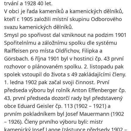
trvání a 1928 40 let.
V obci je řada kameníků a kamenických dělníků,
kteří r. 1905 založili místní skupinu Odborového
svazu kamenických dělníků.
Smysl po spořivost dal vzniknout na podzim 1901
Spořitelnímu a záložnímu spolku dle systému
Raiffeisen pro místa Oldřichov, Filipka a
Görsbach. 6 října 1901 byl v hostinci čp. 43 první
rozhovor o plánovaném spolku. 2. listopadu pak
spolek vstoupil do života s 49 zakládajícími členy.
1. ledna 1902 pak začal svoji činnost. První
předseda výboru byl rolník Anton Effenberger čp.
43, první předseda dozorčí rady byl představený
obce Eduard Geisler čp. 113 (1902 – 1921) a
prvním pokladníkem byl Josef Mauermann (1902
– 1926). Členy prvního výboru byli: mistr
kamenický Josef Lange (zástupce předsedy 1902 –