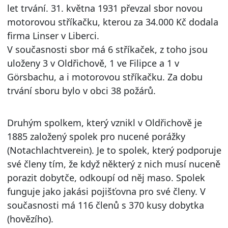
let trvání. 31. května 1931 převzal sbor novou
motorovou stříkačku, kterou za 34.000 Kč dodala
firma Linser v Liberci.
V současnosti sbor má 6 stříkaček, z toho jsou
uloženy 3 v Oldřichově, 1 ve Filipce a 1 v
Görsbachu, a i motorovou stříkačku. Za dobu
trvání sboru bylo v obci 38 požárů.
Druhým spolkem, který vznikl v Oldřichově je
1885 založený spolek pro nucené porážky
(Notachlachtverein). Je to spolek, který podporuje
své členy tím, že když některý z nich musí nuceně
porazit dobytče, odkoupí od něj maso. Spolek
funguje jako jakási pojišťovna pro své členy. V
současnosti má 116 členů s 370 kusy dobytka
(hovězího).