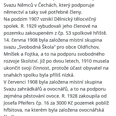
Svazu Němců v Čechách, který podporuje
němectví a taky své potřebné členy.
Na podzim 1907 vznikl Dělnický tělocvičný
spolek. R. 1929 vybudovali jeho členové na
pozemku zakoupeném z čp. 53 spolkové hřiště.
14. června 1908 byla založena místní skupina
svazu „Svobodná Škola“ pro obce Oldřichov,
Mníšek a Fojtka, a to na podporu svobodného
rozvoje školství. Již po dvou letech, 1910 musela
ukončit svoji činnost, protože účast obyvatel na
snahách spolku byla příliš nízká.
V červenci 1908 byla založena místní skupina
Svazu zahrádkářů a ovocnářů, a to na podporu
zejména pěstování ovoce. R. 1928 zakoupila od
Josefa Pfeifers čp. 16 za 3000 Kč pozemek poblíž
hřbitova, na kterém byla založena ovocnářská