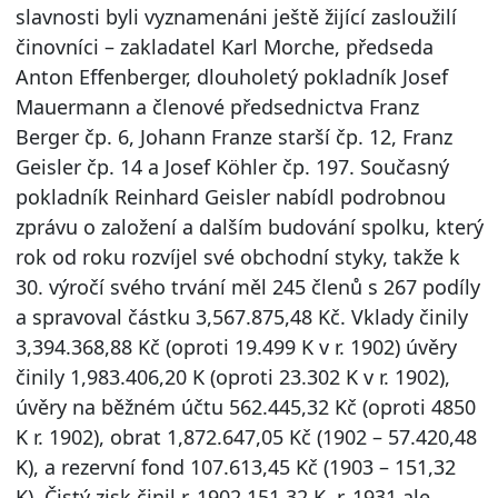
slavnosti byli vyznamenáni ještě žijící zasloužilí
činovníci – zakladatel Karl Morche, předseda
Anton Effenberger, dlouholetý pokladník Josef
Mauermann a členové předsednictva Franz
Berger čp. 6, Johann Franze starší čp. 12, Franz
Geisler čp. 14 a Josef Köhler čp. 197. Současný
pokladník Reinhard Geisler nabídl podrobnou
zprávu o založení a dalším budování spolku, který
rok od roku rozvíjel své obchodní styky, takže k
30. výročí svého trvání měl 245 členů s 267 podíly
a spravoval částku 3,567.875,48 Kč. Vklady činily
3,394.368,88 Kč (oproti 19.499 K v r. 1902) úvěry
činily 1,983.406,20 K (oproti 23.302 K v r. 1902),
úvěry na běžném účtu 562.445,32 Kč (oproti 4850
K r. 1902), obrat 1,872.647,05 Kč (1902 – 57.420,48
K), a rezervní fond 107.613,45 Kč (1903 – 151,32
K). Čistý zisk činil r. 1902 151,32 K, r. 1931 ale