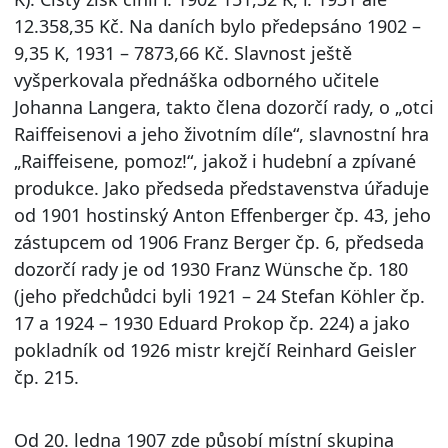
12.358,35 Kč. Na daních bylo předepsáno 1902 –
9,35 K, 1931 – 7873,66 Kč. Slavnost ještě
vyšperkovala přednáška odborného učitele
Johanna Langera, takto člena dozorčí rady, o „otci
Raiffeisenovi a jeho životním díle“, slavnostní hra
„Raiffeisene, pomoz!“, jakož i hudební a zpívané
produkce. Jako předseda představenstva úřaduje
od 1901 hostinský Anton Effenberger čp. 43, jeho
zástupcem od 1906 Franz Berger čp. 6, předseda
dozorčí rady je od 1930 Franz Wünsche čp. 180
(jeho předchůdci byli 1921 – 24 Stefan Köhler čp.
17 a 1924 – 1930 Eduard Prokop čp. 224) a jako
pokladník od 1926 mistr krejčí Reinhard Geisler
čp. 215.
Od 20. ledna 1907 zde působí místní skupina