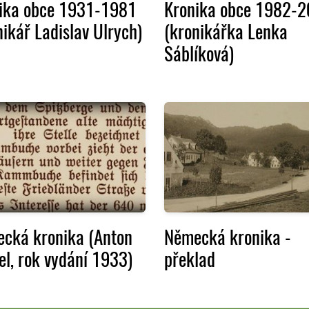
ika obce 1931-1981
Kronika obce 1982-
nikář Ladislav Ulrych)
(kronikářka Lenka
Sáblíková)
cká kronika (Anton
Německá kronika -
el, rok vydání 1933)
překlad