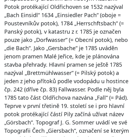
Potok protékající Oldřichoven se 1532 nazýval
„Bach Einsidl“ 1634 „Einsiedler Pach“ (oboje =
Poustevníkův potok), 1784 „Herrschftsbach“ (=
Panský potok), v katastru z r. 1785 je označen
pouze jako „Dorfwasser“ (= Obecní potok), nebo
„die Bach“. Jako „Gersbache“ je 1785 uváděn
jenom pramen Malé Jeřice, kde je plánována
stavba přehrady. Hlavní pramen se ještě 1785
nazýval „Brettmühlwasser“ (= Pilský potok) a
jeden z jeho přítoků podle vodopádu u hostince
čp. 242 (dříve čp. 83) Fallwasser. Podle něj byla
1785 tato část Oldřichova nazvána „Fall“ (= Pád).
Teprve v první třetině 19. století se i pro hlavní
potok protékající částí Pily začíná užívat název
„Görsbach“. Topograf J. G. Sommer uvádí ve své
Topografii Čech „Giersbach“, označení se kterým