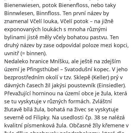
Bienenwiesen, potok Bienenfloss, nebo taky
Binnwlesen, Binnfloss. Ten první název by
znamenal Včelí louka, Včelí potok – na jižně
exponovaných loukách s mnoha různými
bylinami jistě měly včely bohatou pastvu. Ten
druhý název by zase odpovídal poloze mezi kopci,
uvnitř (= binnen).
Nedaleko hranice Mníšku, ale ještě na zdejším
území je Pfingsthübel – Svatodušní kopec. V jeho
bezprostředním okolí v tzv. Sklepě (Keller) prý v
dávných časech žil jakýsi poustevník (Einsiedler).
Převažující horninou na území obce je žula, která
se tu vyskytuje v různých formách. Zvláštní
žlutavě bílá žula, bohatá na živec se vyskytuje
severně od Filipky. Na usedlosti čp. 38 se nalézá
kvalitní písmenková žula. Občasné žíly křemene v