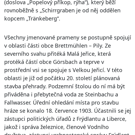
(doslova „Popelový příkop, rýha“), který běží
rovnoběžně s „Schirrgraben je od něj oddělen
kopcem „Tränkeberg“.
Všechny jmenované prameny se postupně spojují
v oblasti části obce Brettmühlen – Pily. Ze
severního svahu přitéká Malá Jeřice, která
protéká částí obce Görsbach a teprve v
prostřední vsi se spojuje s Velkou Jeřicí. V této
oblasti je již od počátku 20. století plánovaná
stavba přehrady. Podzemní štolou do ní má být
přiváděna i přebytečná voda ze Steinbachu a
Fallwasser. Úřední ohledání místa pro stavbu
hráze se konalo 18. července 1903. Účastnili se jej
zástupci politických úřadů z Frýdlantu a Liberce,
jakož i správa železnice, členové Vodního
družstva, zástupci vrchnostenské správy Frýdlant