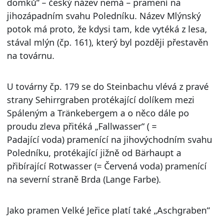
domků“ – český název nemá – pramení na
jihozápadním svahu Poledníku. Název Mlýnský
potok má proto, že kdysi tam, kde vytéká z lesa,
stával mlýn (čp. 161), který byl později přestavěn
na továrnu.
U továrny čp. 179 se do Steinbachu vlévá z pravé
strany Sehirrgraben protékající dolíkem mezi
Spáleným a Tränkebergem a o něco dále po
proudu zleva přitéká „Fallwasser“ ( =
Padající voda) pramenící na jihovýchodním svahu
Poledníku, protékající jižně od Bärhaupt a
přibírající Rotwasser (= Červená voda) pramenící
na severní straně Brda (Lange Farbe).
Jako pramen Velké Jeřice platí také „Aschgraben“