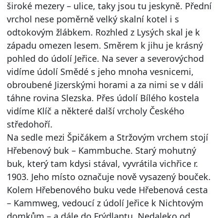
široké mezery – ulice, taky jsou tu jeskyně. Přední
vrchol nese poměrně velký skalní kotel i s
odtokovým žlábkem. Rozhled z Lysých skal je k
západu omezen lesem. Směrem k jihu je krásný
pohled do údolí Jeřice. Na sever a severovýchod
vidíme údolí Smědé s jeho mnoha vesnicemi,
obroubené Jizerskými horami a za nimi se v dáli
táhne rovina Slezska. Přes údolí Bílého kostela
vidíme Klíč a některé další vrcholy Českého
středohoří.
Na sedle mezi Špičákem a Stržovým vrchem stojí
Hřebenový buk – Kammbuche. Starý mohutný
buk, který tam kdysi stával, vyvrátila vichřice r.
1903. Jeho místo označuje nově vysazený bouček.
Kolem Hřebenového buku vede Hřebenová cesta
– Kammweg, vedoucí z údolí Jeřice k Nichtovým
domkům – a dále do Frýdlantu. Nedaleko od