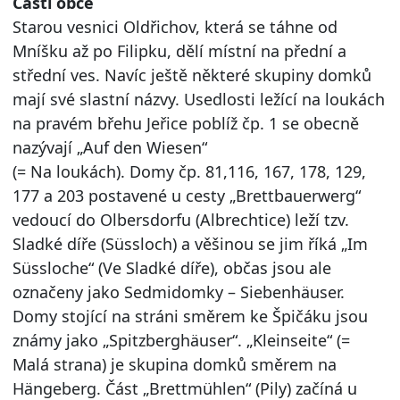
Části obce
Starou vesnici Oldřichov, která se táhne od
Mníšku až po Filipku, dělí místní na přední a
střední ves. Navíc ještě některé skupiny domků
mají své slastní názvy. Usedlosti ležící na loukách
na pravém břehu Jeřice poblíž čp. 1 se obecně
nazývají „Auf den Wiesen“
(= Na loukách). Domy čp. 81,116, 167, 178, 129,
177 a 203 postavené u cesty „Brettbauerwerg“
vedoucí do Olbersdorfu (Albrechtice) leží tzv.
Sladké díře (Süssloch) a věšinou se jim říká „Im
Süssloche“ (Ve Sladké díře), občas jsou ale
označeny jako Sedmidomky – Siebenhäuser.
Domy stojící na stráni směrem ke Špičáku jsou
známy jako „Spitzberghäuser“. „Kleinseite“ (=
Malá strana) je skupina domků směrem na
Hängeberg. Část „Brettmühlen“ (Pily) začíná u