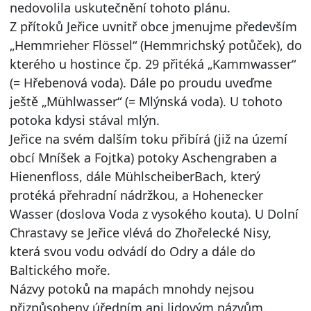
nedovolila uskutečnění tohoto plánu.
Z přítoků Jeřice uvnitř obce jmenujme především
„Hemmrieher Flössel“ (Hemmrichský potůček), do
kterého u hostince čp. 29 přitéká „Kammwasser“
(= Hřebenová voda). Dále po proudu uveďme
ještě „Mühlwasser“ (= Mlýnská voda). U tohoto
potoka kdysi stával mlýn.
Jeřice na svém dalším toku přibírá (již na území
obcí Mníšek a Fojtka) potoky Aschengraben a
Hienenfloss, dále MühlscheiberBach, který
protéká přehradní nádržkou, a Hohenecker
Wasser (doslova Voda z vysokého kouta). U Dolní
Chrastavy se Jeřice vlévá do Zhořelecké Nisy,
která svou vodu odvádí do Odry a dále do
Baltického moře.
Názvy potoků na mapách mnohdy nejsou
přizpůsobeny úředním ani lidovým názvům.