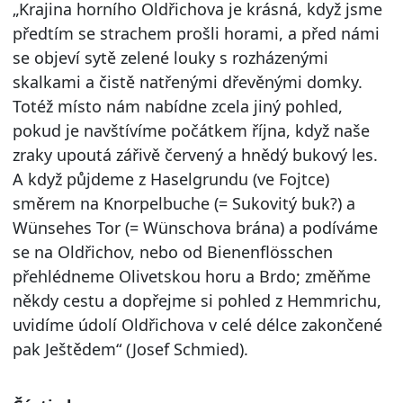
„Krajina horního Oldřichova je krásná, když jsme
předtím se strachem prošli horami, a před námi
se objeví sytě zelené louky s rozházenými
skalkami a čistě natřenými dřevěnými domky.
Totéž místo nám nabídne zcela jiný pohled,
pokud je navštívíme počátkem října, když naše
zraky upoutá zářivě červený a hnědý bukový les.
A když půjdeme z Haselgrundu (ve Fojtce)
směrem na Knorpelbuche (= Sukovitý buk?) a
Wünsehes Tor (= Wünschova brána) a podíváme
se na Oldřichov, nebo od Bienenflösschen
přehlédneme Olivetskou horu a Brdo; změňme
někdy cestu a dopřejme si pohled z Hemmrichu,
uvidíme údolí Oldřichova v celé délce zakončené
pak Ještědem“ (Josef Schmied).