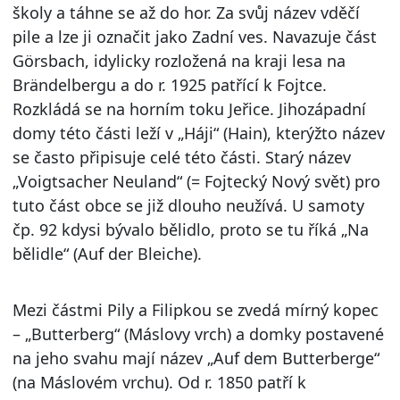
školy a táhne se až do hor. Za svůj název vděčí
pile a lze ji označit jako Zadní ves. Navazuje část
Görsbach, idylicky rozložená na kraji lesa na
Brändelbergu a do r. 1925 patřící k Fojtce.
Rozkládá se na horním toku Jeřice. Jihozápadní
domy této části leží v „Háji“ (Hain), kterýžto název
se často připisuje celé této části. Starý název
„Voigtsacher Neuland“ (= Fojtecký Nový svět) pro
tuto část obce se již dlouho neužívá. U samoty
čp. 92 kdysi bývalo bělidlo, proto se tu říká „Na
bělidle“ (Auf der Bleiche).
Mezi částmi Pily a Filipkou se zvedá mírný kopec
– „Butterberg“ (Máslovy vrch) a domky postavené
na jeho svahu mají název „Auf dem Butterberge“
(na Máslovém vrchu). Od r. 1850 patří k