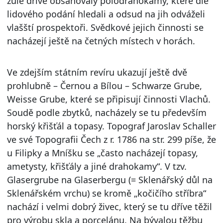
žule dříve obsahovaly polodrahokamy, které dle
lidového podání hledali a odsud na jih odváželi
vlašští prospektoři. Svědkové jejich činnosti se
nacházejí ještě na četných místech v horách.
Ve zdejším státním revíru ukazují ještě dvě
prohlubně – Černou a Bílou – Schwarze Grube,
Weisse Grube, které se připisují činnosti Vlachů.
Soudě podle zbytků, nacházely se tu především
horský křišťál a topasy. Topograf Jaroslav Schaller
ve své Topografii Čech z r. 1786 na str. 299 píše, že
u Filipky a Mníšku se „často nacházejí topasy,
ametysty, křišťály a jiné drahokamy“. V tzv.
Glasergrube na Glaserbergu (= Sklenářský důl na
Sklenářském vrchu) se kromě „kočičího stříbra“
nachází i velmi dobrý živec, který se tu dříve těžil
pro výrobu skla a porcelánu. Na bývalou těžbu