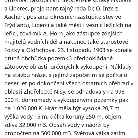
a Liberec, projektant tajný rada Dr, O. Inze z
Aachen, poslanci okresních zastupitelstev ve
Frýdlantu, Liberci a také měst i vesnic ležících na
Jeřici, továrník A. Horn jako zástupce zdejších
majitelů vodních děl a nakonec také starostové
Fojtky a Oldřichova. 23. listopadu 1903 se konala
druhá obchůzka pozemků předpokládané
zátopové oblasti, určených k vykoupení. Náklady
na stavbu hráze, s jejímž započetím se počítalo
deset let po dokončení všech ostatních přehrad v
oblasti Zhořelecké Nisy, se odhadovaly na 998
000 K, dohromady s vykoupenými pozemky pak
na 1,026.000 K. Hráz měla být vysoká 20,7 m,
výška vody 15 m, délka koruny 250 m, objem
zdiva 32.000 m3. Obsah vody v nádrži byl
propočten na 500.000 m3. Světová válka zatím