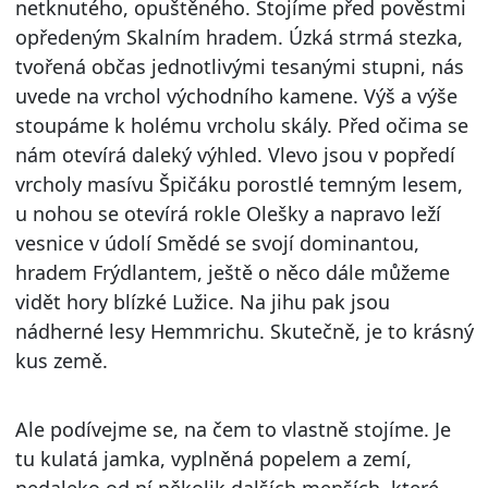
netknutého, opuštěného. Stojíme před pověstmi
opředeným Skalním hradem. Úzká strmá stezka,
tvořená občas jednotlivými tesanými stupni, nás
uvede na vrchol východního kamene. Výš a výše
stoupáme k holému vrcholu skály. Před očima se
nám otevírá daleký výhled. Vlevo jsou v popředí
vrcholy masívu Špičáku porostlé temným lesem,
u nohou se otevírá rokle Olešky a napravo leží
vesnice v údolí Smědé se svojí dominantou,
hradem Frýdlantem, ještě o něco dále můžeme
vidět hory blízké Lužice. Na jihu pak jsou
nádherné lesy Hemmrichu. Skutečně, je to krásný
kus země.
Ale podívejme se, na čem to vlastně stojíme. Je
tu kulatá jamka, vyplněná popelem a zemí,
nedaleko od ní několik dalších menších, které