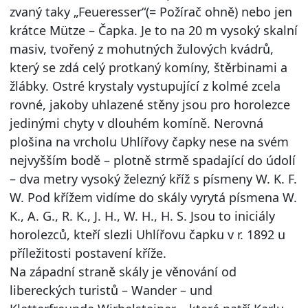
zvaný taky „Feueresser“(= Požírač ohně) nebo jen
krátce Mütze – Čapka. Je to na 20 m vysoký skalní
masiv, tvořený z mohutných žulových kvádrů,
který se zdá celý protkaný komíny, štěrbinami a
žlábky. Ostré krystaly vystupující z kolmé zcela
rovné, jakoby uhlazené stěny jsou pro horolezce
jedinými chyty v dlouhém komíně. Nerovná
plošina na vrcholu Uhlířovy čapky nese na svém
nejvyšším bodě – plotně strmě spadající do údolí
– dva metry vysoký železný kříž s písmeny W. K. F.
W. Pod křížem vidíme do skály vyrytá písmena W.
K., A. G., R. K., J. H., W. H., H. S. Jsou to iniciály
horolezců, kteří slezli Uhlířovu čapku v r. 1892 u
příležitosti postavení kříže.
Na západní straně skály je věnování od
libereckých turistů – Wander – und