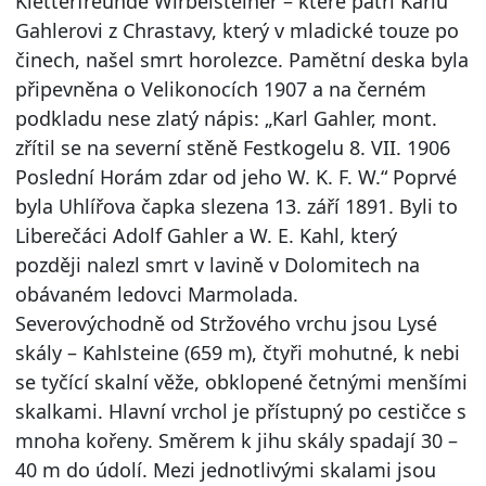
Kletterfreunde Wirbelsteiner – které patří Karlu
Gahlerovi z Chrastavy, který v mladické touze po
činech, našel smrt horolezce. Pamětní deska byla
připevněna o Velikonocích 1907 a na černém
podkladu nese zlatý nápis: „Karl Gahler, mont.
zřítil se na severní stěně Festkogelu 8. VII. 1906
Poslední Horám zdar od jeho W. K. F. W.“ Poprvé
byla Uhlířova čapka slezena 13. září 1891. Byli to
Liberečáci Adolf Gahler a W. E. Kahl, který
později nalezl smrt v lavině v Dolomitech na
obávaném ledovci Marmolada.
Severovýchodně od Stržového vrchu jsou Lysé
skály – Kahlsteine (659 m), čtyři mohutné, k nebi
se tyčící skalní věže, obklopené četnými menšími
skalkami. Hlavní vrchol je přístupný po cestičce s
mnoha kořeny. Směrem k jihu skály spadají 30 –
40 m do údolí. Mezi jednotlivými skalami jsou