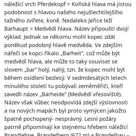
náležící vrch Pferdekopf = Koňská hlava má jistou
podobnost s hlavou našeho nejušlechtilejšího
tažného zvířete, koně. Nedaleko Jeřice leží
Bärhaupt = Medvědí hlava. Název připouští dvojí
výklad. Jednak se někomu mohl kopec zdát
poněkud podobný hlavě medvěda. Ve zdejším
nářečí se kopci říkalo „Barheit“, což může být
medvědí hlava, ale může to taky souviset se
slovem „bar“ holý, nahý, tzn. že kopec mohl být
během osídlení bezlesý. V sedmdesátých letech
minulého století tu pobývali zeměměřiči, kteří
zavedli název „Bärheide“ (Medvědí vřesoviště).
Název však vůbec neodpovídá zdejší výslovnosti
a na nových mapách byl proto vymýcen jakožto
špatně pochopený- nesprávný. Lesní požáry
patrně připomínají ke stejnému hřebeni náležící
Brandlehne, Brändelberg (672 m) a Brändelhau –