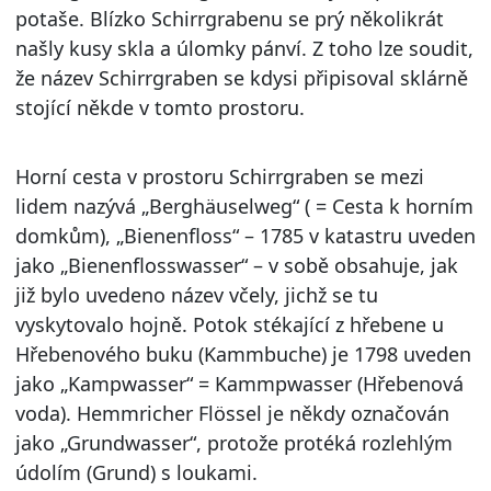
potaše. Blízko Schirrgrabenu se prý několikrát
našly kusy skla a úlomky pánví. Z toho lze soudit,
že název Schirrgraben se kdysi připisoval sklárně
stojící někde v tomto prostoru.
Horní cesta v prostoru Schirrgraben se mezi
lidem nazývá „Berghäuselweg“ ( = Cesta k horním
domkům), „Bienenfloss“ – 1785 v katastru uveden
jako „Bienenflosswasser“ – v sobě obsahuje, jak
již bylo uvedeno název včely, jichž se tu
vyskytovalo hojně. Potok stékající z hřebene u
Hřebenového buku (Kammbuche) je 1798 uveden
jako „Kampwasser“ = Kammpwasser (Hřebenová
voda). Hemmricher Flössel je někdy označován
jako „Grundwasser“, protože protéká rozlehlým
údolím (Grund) s loukami.