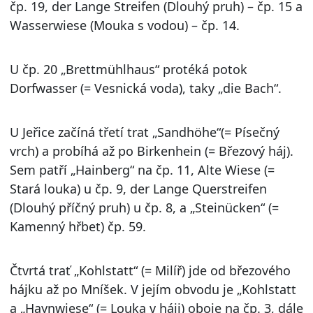
čp. 19, der Lange Streifen (Dlouhý pruh) – čp. 15 a
Wasserwiese (Mouka s vodou) – čp. 14.
U čp. 20 „Brettmühlhaus“ protéká potok
Dorfwasser (= Vesnická voda), taky „die Bach“.
U Jeřice začíná třetí trat „Sandhöhe“(= Písečný
vrch) a probíhá až po Birkenhein (= Březový háj).
Sem patří „Hainberg“ na čp. 11, Alte Wiese (=
Stará louka) u čp. 9, der Lange Querstreifen
(Dlouhý příčný pruh) u čp. 8, a „Steinücken“ (=
Kamenný hřbet) čp. 59.
Čtvrtá trať „Kohlstatt“ (= Milíř) jde od březového
hájku až po Mníšek. V jejím obvodu je „Kohlstatt
a „Haynwiese“ (= Louka v háji) oboje na čp. 3, dále