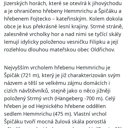
Jizerských horách, které se otevírá k jihovýchodu
a je ohraničeno hřebeny Hemmrichu a Špičáku a
hřebenem Fojtecko – kateřinským. Kolem dokola
obce je kus překrásné lesní krajiny. Strmé stráně,
zalesněné vrcholky hor a nad nimi se tyčící skály
lemují idylicky položenou vesničku Filipku a její
rozlehlou dlouhou mateřskou obec Oldřichov.
Nejvyšším vrcholem hřebenu Hemmrichu je
Špičák (721 m), který je již charakterizován svým
názvem a těší se velkému zájmu domácích i
cizích návštěvníků, stejně jako o něco jižněji
položený Strmý vrch (Hängeberg -700 m). Celý
hřeben je od Hejnického hřebene oddělen
sedlem Hemmrichu (475 m). Vlastní vrchol
Špičáku tvoří mocná žulová skála porostlá