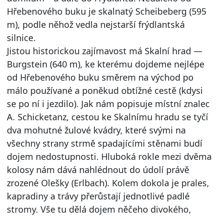
Hřebenového buku je skalnatý Scheibeberg (595
m), podle něhož vedla nejstarší frýdlantská
silnice.
Jistou historickou zajímavost má Skalní hrad —
Burgstein (640 m), ke kterému dojdeme nejlépe
od Hřebenového buku směrem na východ po
málo používané a poněkud obtížné cestě (kdysi
se po ní i jezdilo). Jak nám popisuje místní znalec
A. Schicketanz, cestou ke Skalnímu hradu se tyčí
dva mohutné žulové kvádry, které svými na
všechny strany strmě spadajícími stěnami budí
dojem nedostupnosti. Hluboká rokle mezi dvěma
kolosy nám dává nahlédnout do údolí právě
zrozené Olešky (Erlbach). Kolem dokola je prales,
kapradiny a trávy přerůstají jednotlivé padlé
stromy. Vše tu dělá dojem něčeho divokého,