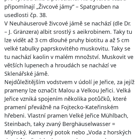
připomínají „Živcové jámy“ – Spatgruben na
usedlosti čp. 38.
V Neuhäuserově živcové jámě se nachází (dle Dr.
– J. Gränzera) albit srostlý s aeikrobinem. Taky tu
lze vidět až 3 cm dlouhé pruhy biotitu a až 5 cm
velké tabulky paprskovitého muskovitu. Taky se
tu nachází kaolin v malém množství. Muskovit ve
větších lupenech a hroudách se nachází ve
Sklenářské jámě.
Nejdůležitějším vodstvem v údolí je Jeřice, za jejíž
prameny lze označit Malou a Velkou Jeřici. Velká
Jeřice vzniká spojením několika potůčků, které
pramení převážně na Fojtecko-Kateřinském
hřebeni. Vlastní pramen Velké Jeřice Mühlbach,
Steinbach, taky zvaný Berghäuselwasser =
Mlýnský, Kamenný potok nebo „Voda z horských