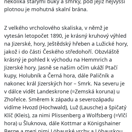
několika starými buky a smrky, pod jejíž nejvyšší
plotnou je mohutná skalní brána.
Z velkého vrcholového skaliska, v němž je
vytesán letopočet 1890, je krásný kruhový výhled
na Jizerské, hory, Ještědský hřeben a Lužické hory,
jakož i do části Českého středohoří. Obzvláště
krásný je pohled k východu na Hemmrich a
Jizerské hory. Jasně se našim očím ukáží Ptačí
kupy, Holubník a Černá hora, dále Paličník a
nakonec král Jizerských hor – Smrk. Na severu je
v dálce vidět Landeskrone (=Zemská koruna) u
Zhořelce. Směrem k západu a severozápadu
vidíme Hvozd (Hochwald), Luž (Lausche) a špičatý
Klíč (Kleis), za nimi Plissenberg a Wolfsberg (=Vlčí
hora) u Šluknova, dále Kottmar a Königshainer
Berge a mezi nimi Löbauské vrchy a Löbauskou