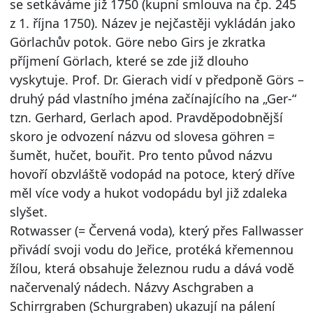
se setkáváme již 1750 (kupní smlouva na čp. 245
z 1. října 1750). Název je nejčastěji vykládán jako
Görlachův potok. Göre nebo Girs je zkratka
příjmení Görlach, které se zde již dlouho
vyskytuje. Prof. Dr. Gierach vidí v předponě Görs –
druhý pád vlastního jména začínajícího na „Ger-“
tzn. Gerhard, Gerlach apod. Pravděpodobnější
skoro je odvození názvu od slovesa göhren =
šumět, hučet, bouřit. Pro tento původ názvu
hovoří obzvláště vodopád na potoce, který dříve
měl více vody a hukot vodopádu byl již zdaleka
slyšet.
Rotwasser (= Červená voda), který přes Fallwasser
přivádí svoji vodu do Jeřice, protéká křemennou
žílou, která obsahuje železnou rudu a dává vodě
načervenalý nádech. Názvy Aschgraben a
Schirrgraben (Schurgraben) ukazují na pálení