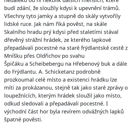
budí zdání, že sloužily kdysi k upevnění trámů.
Všechny tyto jamky a stupně do skály vytvořily
lidské ruce. Jak nám říká pověst, na skále
Skalního hradu prý kdysi před staletími stával
dřevěný strážní hrádek, ze kterého lapkové
přepadávali pocestné na staré frýdlantské cestě z
Mníšku přes Oldřichov po svahu
Špičáku a Scheibebergu na Hřebenový buk a dále
do Frýdlantu. A. Schicketanz podrobně
prozkoumal celé místo a existenci hrádku lze
míti za prokázanou, stejně tak jako staré zprávy o
loupežnících, kterým hrádek sloužil jako místo,
odkud sledovali a přepadávali pocestné. I
východní část hor byla revírem odvážných lapků
špatné pověsti.