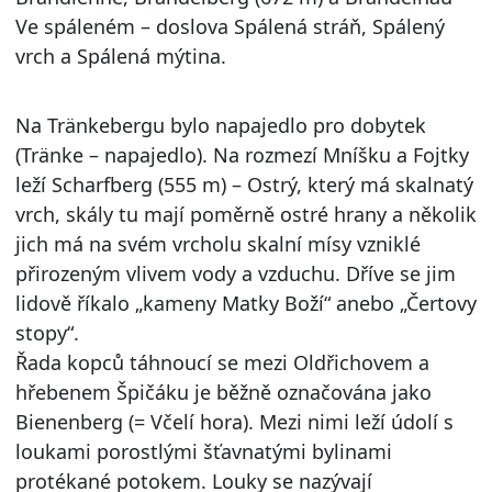
Ve spáleném – doslova Spálená stráň, Spálený
vrch a Spálená mýtina.
Na Tränkebergu bylo napajedlo pro dobytek
(Tränke – napajedlo). Na rozmezí Mníšku a Fojtky
leží Scharfberg (555 m) – Ostrý, který má skalnatý
vrch, skály tu mají poměrně ostré hrany a několik
jich má na svém vrcholu skalní mísy vzniklé
přirozeným vlivem vody a vzduchu. Dříve se jim
lidově říkalo „kameny Matky Boží“ anebo „Čertovy
stopy“.
Řada kopců táhnoucí se mezi Oldřichovem a
hřebenem Špičáku je běžně označována jako
Bienenberg (= Včelí hora). Mezi nimi leží údolí s
loukami porostlými šťavnatými bylinami
protékané potokem. Louky se nazývají