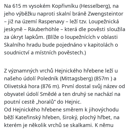
Na 615 m vysokém Kopřivníku (Hesselberg), na
jeho výběžku naproti skalní bráně Zwengsteintor
– již na území Raspenavy – leží tzv. Loupežnická
jeskyně – Räuberhöhle – která dle pověsti sloužila
za úkryt lapkům. (Blíže o loupežnících v oblasti
Skalního hradu bude pojednáno v kapitolách o
soudnictví a místních pověstech.)
Z významných vrchů Hejnického hřebene leží u
našeho údolí Poledník (Mittagsberg) (857m ) a
Olivetská hora (876 m). První dostal svůj název od
obyvatel údolí Smědé a ten druhý se nachází na
poutní cestě „horalů“ do Hejnic.
Od Hejnického hřebene směrem k jihovýchodu
běží Kateřinský hřeben, široký, plochý hřbet, na
kterém je několik vrchů se skalkami. K němu