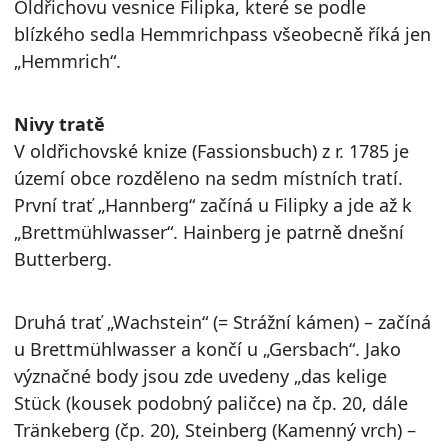
Oldřichovu vesnice Filipka, které se podle
blízkého sedla Hemmrichpass všeobecně říká jen
„Hemmrich“.
Nivy tratě
V oldřichovské knize (Fassionsbuch) z r. 1785 je
území obce rozděleno na sedm místních tratí.
První trať „Hannberg“ začíná u Filipky a jde až k
„Brettmühlwasser“. Hainberg je patrně dnešní
Butterberg.
Druhá trať „Wachstein“ (= Strážní kámen) – začíná
u Brettmühlwasser a končí u „Gersbach“. Jako
význačné body jsou zde uvedeny „das kelige
Stück (kousek podobný paličce) na čp. 20, dále
Tränkeberg (čp. 20), Steinberg (Kamenný vrch) –