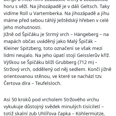
horu s věží. Na jihozápadě je v dáli Geltsch. Taky
vidíme Roll u Vartemberka. Na jihozápadě a jihu
máme před sebou táhlý Ještědský hřeben v celé
jeho mohutnosti.
Jižně od Špičáku je Strmý vrch – Hängeberg – na
mapách občas uváděný jako Malý Špičák –
Kleiner Spitzberg, toto označení se však mezi
lidmi neujalo. Na jeho úpatí stojí Geisslerův kříž.
Výškou se Špičáku blíží Grubberg (712 m) –
Stržový vrch, oddělený od něj sedlem. Končí jižně
orientovanou stěnou, ve které se nachází tzv.
Čertova díra – Teufelsloch.
Asi 50 kroků pod vrcholem Stržového vrchu
vykukuje důstojný svědek minulých tisíciletí –
totiž skalní zub Uhlířova čapka – Köhlermütze,