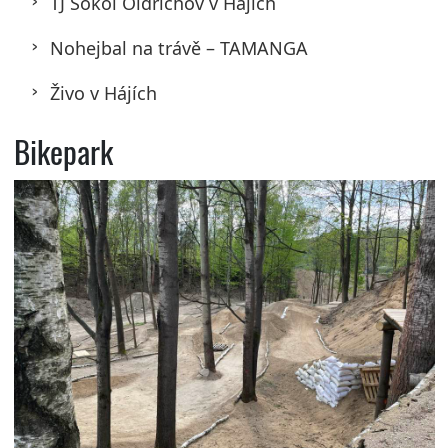
TJ Sokol Oldřichov v Hájích
Nohejbal na trávě – TAMANGA
Živo v Hájích
Bikepark