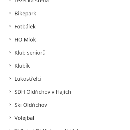
Lezecká stěna
Bikepark
Fotbálek
HO Mlok
Klub seniorů
Klubík
Lukostřelci
SDH Oldřichov v Hájích
Ski Oldřichov
Volejbal