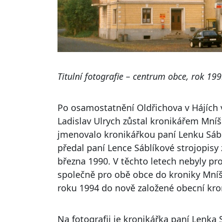
Titulní fotografie – centrum obce, rok 199
Po osamostatnění Oldřichova v Hájích 
Ladislav Ulrych zůstal kronikářem Mníš
jmenovalo kronikářkou paní Lenku Sáblí
předal paní Lence Sáblíkové strojopisy z
března 1990. V těchto letech nebyly pr
společně pro obě obce do kroniky Mníš
roku 1994 do nově založené obecní kro
Na fotografii je kronikářka paní Lenka S