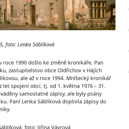
5, foto: Lenka Sáblíková
v roce 1990 došlo ke změně kronikáře. Pan
ku, zastupitelstvo obce Oldřichov v Hájích
kovou, ale až v roce 1994. Mníšecký kronikář
 let spojení obcí, tj. od 1. května 1976 – 31.
ováděny samostatné zápisy, ale byly psány
ku. Paní Lenka Sáblíková doplnila zápisy do
niky.
áblíková, foto: Jiřina Vávrová