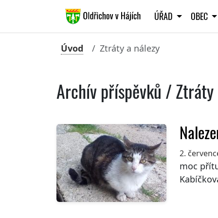
ÚŘAD
OBEC
Úvod
Ztráty a nálezy
Archív příspěvků / Ztráty
Naleze
2. červenc
moc přítu
Kabíčková