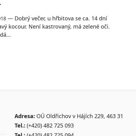
r
— Dobrý večer, u hřbitova se ca. 14 dní
018
avý kocour. Není kastrovaný, má zelené oči.
dá...
Adresa:
OÚ Oldřichov v Hájích 229, 463 31
Tel.:
(+420) 482 725 093
Tel.:
(+420) 482 725 094