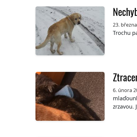
Nechy
23. březn
Trochu p
Ztrace
6. února 
mlaďounk
zrzavou. J