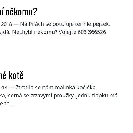
bí někomu?
— Na Pilách se potuluje tenhle pejsek.
a 2018
ajdá. Nechybí někomu? Volejte 603 366526
né kotě
— Ztratila se nám malinká kočička,
2018
á, černá se zrzavými proužky, jednu tlapku má
e to...