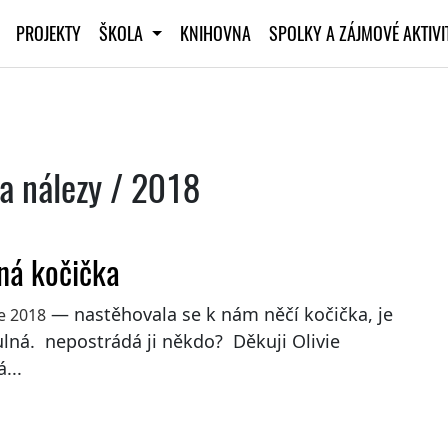
PROJEKTY
ŠKOLA
KNIHOVNA
SPOLKY A ZÁJMOVÉ AKTIV
 a nálezy / 2018
ná kočička
— nastěhovala se k nám něčí kočička, je
e 2018
lná. nepostrádá ji někdo? Děkuji Olivie
...