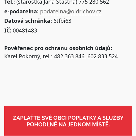
Tel.:
(starostka Jana Šťastná) 775 280 562
e-podatelna:
podatelna@oldrichov.cz
Datová schránka:
6tfbi63
IČ:
00481483
Pověřenec pro ochranu osobních údajů:
Karel Pokorný, tel.: 482 363 846, 602 833 524