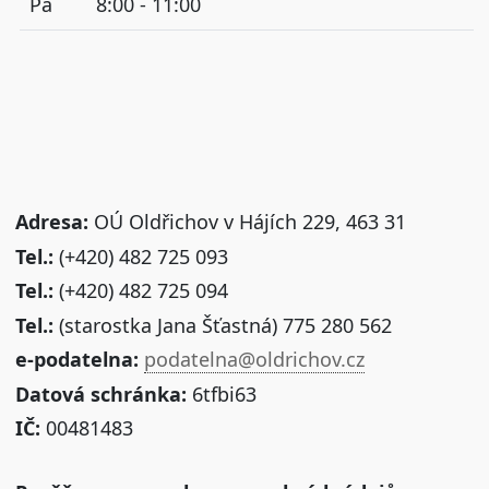
Pá
8:00 - 11:00
Adresa:
OÚ Oldřichov v Hájích 229, 463 31
Tel.:
(+420) 482 725 093
Tel.:
(+420) 482 725 094
Tel.:
(starostka Jana Šťastná) 775 280 562
e-podatelna:
podatelna@oldrichov.cz
Datová schránka:
6tfbi63
IČ:
00481483