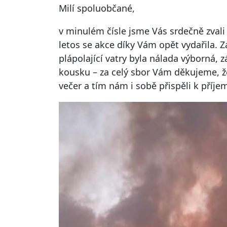
Milí spoluobčané,
v minulém čísle jsme Vás srdečně zvali 
letos se akce díky Vám opět vydařila.
plápolající vatry byla nálada výborná, 
kousku – za celý sbor Vám děkujeme, že j
večer a tím nám i sobě přispěli k příj