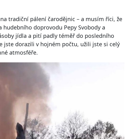
na tradiční pálení čarodějnic – a musím říci, že
 Za hudebního doprovodu Pepy Svobody a
zásoby jídla a pití padly téměř do posledního
ste dorazili v hojném počtu, užili jste si celý
emné atmosféře.