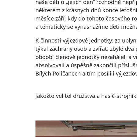
naše děti o „jejich den“ rozhodně nepř
některém z krásných dnů konce letošn
měsíce září, kdy do tohoto časového r
a tématicky se vynasnažíme děti možná 
K činnosti výjezdové jednotky: za uplyn
týkal záchrany osob a zvířat, zbylé dva
období členové jednotky nezaháleli a v
absolvovali a úspěšně zakončili přísluš
Bílých Poličanech a tím posílili výjez
jakožto velitel družstva a hasič-strojní