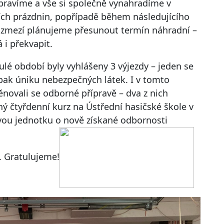
ipravíme a vše si společně vynahradíme v
ích prázdnin, popřípadě během následujícího
ozmezí plánujeme přesunout termín náhradní –
i překvapit.
ulé období byly vyhlášeny 3 výjezdy – jeden se
 pak úniku nebezpečných látek. I v tomto
ěnovali se odborné přípravě – dva z nich
ný čtyřdenní kurz na Ústřední hasičské škole v
dovou jednotku o nově získané odbornosti
k. Gratulujeme!