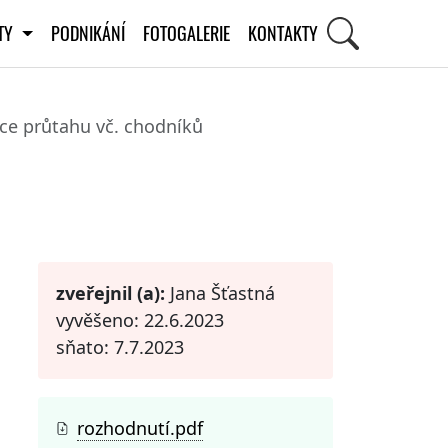
ITY
PODNIKÁNÍ
FOTOGALERIE
KONTAKTY
ace průtahu vč. chodníků
STI
zveřejnil (a):
Jana Šťastná
vyvěšeno: 22.6.2023
sňato: 7.7.2023
rozhodnutí.pdf