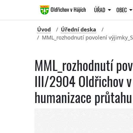
ÚŘAD
OBEC
Úvod
Úřední deska
MML_rozhodnutí povolení výjimky_Si
MML_rozhodnutí povo
III/2904 Oldřichov v
humanizace průtahu 