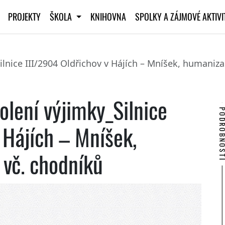
PROJEKTY
ŠKOLA
KNIHOVNA
SPOLKY A ZÁJMOVÉ AKTIV
lnice III/2904 Oldřichov v Hájích – Mníšek, humaniz
lení výjimky_Silnice
PODROBNO
 Hájích – Mníšek,
vč. chodníků