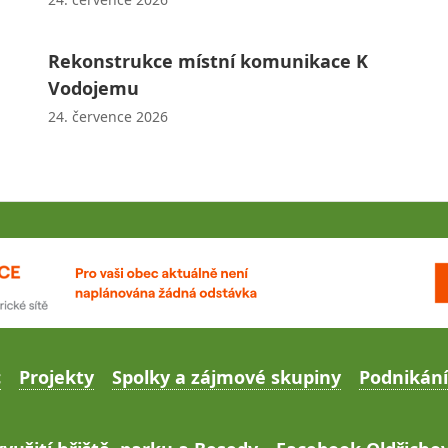
Rekonstrukce místní komunikace K
Vodojemu
24. července 2026
c
Projekty
Spolky a zájmové skupiny
Podnikání