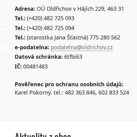
Adresa:
OÚ Oldřichov v Hájích 229, 463 31
Tel.:
(+420) 482 725 093
Tel.:
(+420) 482 725 094
Tel.:
(starostka Jana Šťastná) 775 280 562
e-podatelna:
podatelna@oldrichov.cz
Datová schránka:
6tfbi63
IČ:
00481483
Pověřenec pro ochranu osobních údajů:
Karel Pokorný, tel.: 482 363 846, 602 833 524
Aktuality z obce