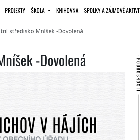
PROJEKTY
ŠKOLA
KNIHOVNA
SPOLKY A ZÁJMOVÉ AKTIV
tní středisko Mníšek -Dovolená
 Mníšek -Dovolená
PODROBNO