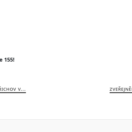
e 155!
ICHOV V...
ZVEŘEJNĚ