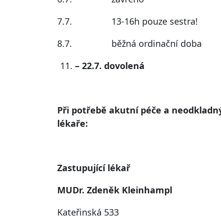
7.7. 13-16h pouze sestra!
8.7. běžná ordinační doba
– 22.7. dovolená
Při potřebě akutní péče a neodkladný
lékaře:
Zastupující lékař
MUDr. Zdeněk Kleinhampl
Kateřinská 533